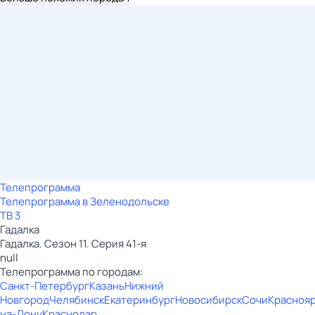
Телепрограмма
Телепрограмма в Зеленодольске
ТВ 3
Гадaлкa
Гадaлкa. Сезон 11. Серия 41-я
null
Телепрограмма по городам:
Санкт-Петербург
Казань
Нижний
Новгород
Челябинск
Екатеринбург
Новосибирск
Сочи
Красноя
на-Дону
Краснодар