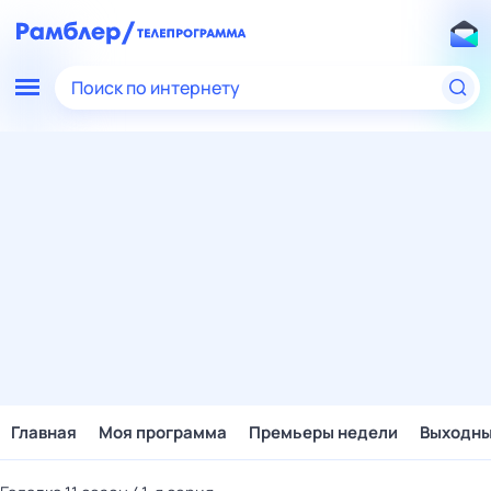
Поиск по интернету
Главная
Моя программа
Премьеры недели
Выходн