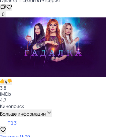
Гадaлкa 11 сезон 41-я серия
0
4
3.8
IMDb
4.7
Кинопоиск
Больше информации
ТВ 3
Завтра в 11:00