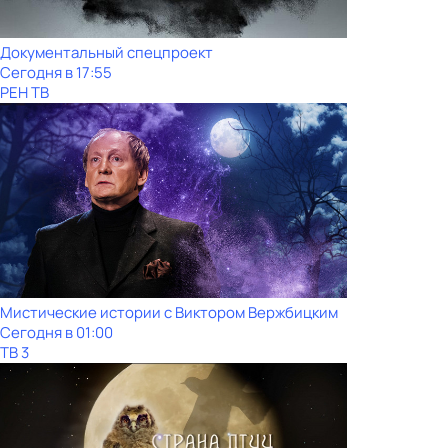
Документальный спецпроект
Сегодня в 17:55
РЕН ТВ
Мистические истории с Виктoром Bержбицким
Сегодня в 01:00
ТВ 3