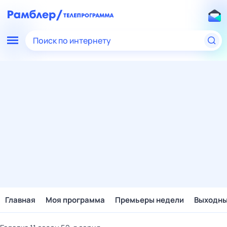
Поиск по интернету
Главная
Моя программа
Премьеры недели
Выходн