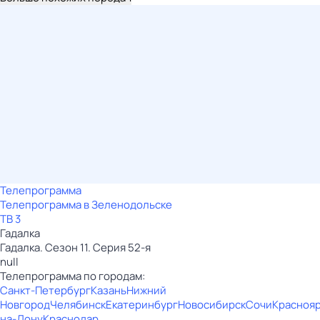
Телепрограмма
Телепрограмма в Зеленодольске
ТВ 3
Гадaлкa
Гадaлкa. Сезон 11. Серия 52-я
null
Телепрограмма по городам:
Санкт-Петербург
Казань
Нижний
Новгород
Челябинск
Екатеринбург
Новосибирск
Сочи
Красноя
на-Дону
Краснодар