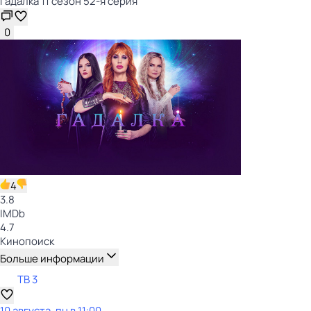
Гадaлкa 11 сезон 52-я серия
0
4
3.8
IMDb
4.7
Кинопоиск
Больше информации
ТВ 3
10 августа, пн в 11:00