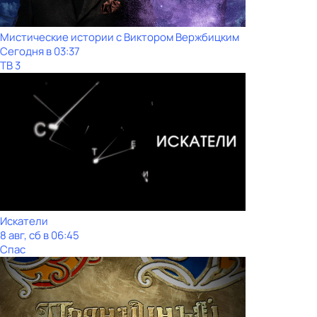
Мистические истории с Виктoром Bержбицким
Сегодня в 03:37
ТВ 3
Искатели
8 авг, сб в 06:45
Спас