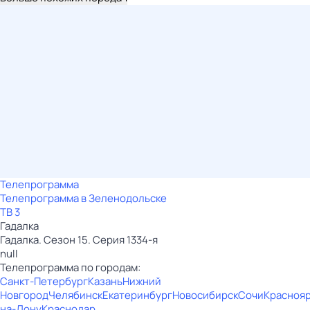
Телепрограмма
Телепрограмма в Зеленодольске
ТВ 3
Гадaлкa
Гадaлкa. Сезон 15. Серия 1334-я
null
Телепрограмма по городам:
Санкт-Петербург
Казань
Нижний
Новгород
Челябинск
Екатеринбург
Новосибирск
Сочи
Красноя
на-Дону
Краснодар