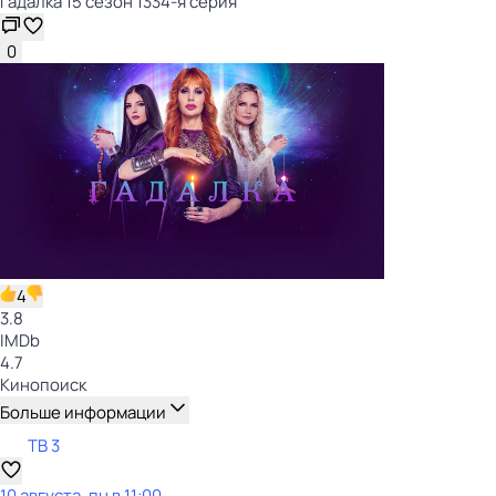
Гадaлкa 15 сезон 1334-я серия
0
4
3.8
IMDb
4.7
Кинопоиск
Больше информации
ТВ 3
10 августа, пн в 11:00