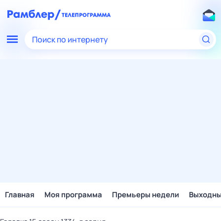
Поиск по интернету
Главная
Моя программа
Премьеры недели
Выходн