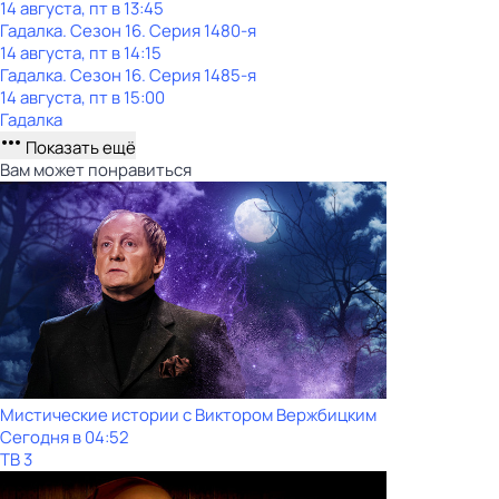
14 августа, пт в 13:45
Гадалка
. Сезон 16
. Серия 1480-я
14 августа, пт в 14:15
Гадалка
. Сезон 16
. Серия 1485-я
14 августа, пт в 15:00
Гадалка
Показать ещё
Вам может понравиться
Мистические истории с Виктoром Bержбицким
Сегодня в 04:52
ТВ 3