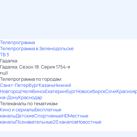
Телепрограмма
Телепрограмма в Зеленодольске
ТВ 3
Гадалка
Гадалка. Сезон 18. Серия 1754-я
null
Телепрограмма по городам:
Санкт-Петербург
Казань
Нижний
Новгород
Челябинск
Екатеринбург
Новосибирск
Сочи
Красноя
на-Дону
Краснодар
Телеканалы по тематикам:
Кино и сериалы
Бесплатные
каналы
Детские
Спортивные
HD
Местные
каналы
Познавательные
20 каналов
Новостные