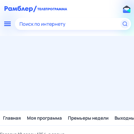
Поиск по интернету
Главная
Моя программа
Премьеры недели
Выходн