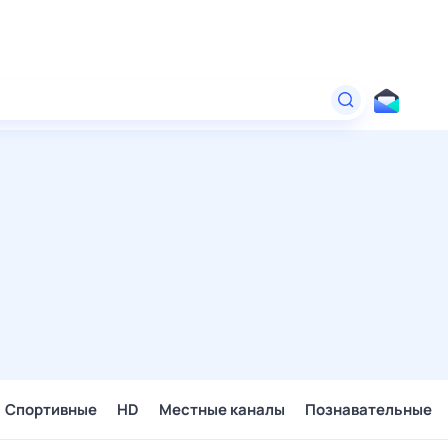
Спортивные
HD
Местные каналы
Познавательные