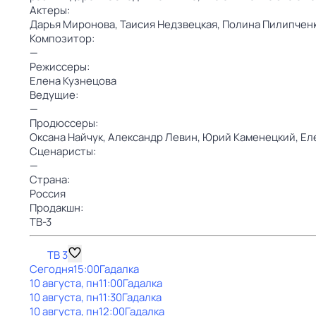
Актеры:
Дарья Миронова,
Таисия Недзвецкая,
Полина Пилипчен
Композитор:
—
Режиссеры:
Елена Кузнецова
Ведущие:
—
Продюссеры:
Оксана Найчук,
Александр Левин,
Юрий Каменецкий,
Ел
Сценаристы:
—
Страна:
Россия
Продакшн:
ТВ-3
ТВ 3
Сегодня
15:00
Гадалка
10 августа, пн
11:00
Гадалка
10 августа, пн
11:30
Гадалка
10 августа, пн
12:00
Гадалка