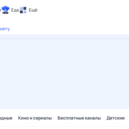
и
Еда
Ещё
Почта
рнету
ия и отдых
Поиск
Погода
ТВ-программа
и и тренды
 ситуации
 вместе
Помощь
одные
Кино и сериалы
Бесплатные каналы
Детские