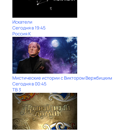
Искатели
Сегодня в 19:45
Россия К
Мистические истории с Виктoром Bержбицким
Сегодня в 00:45
ТВ 3