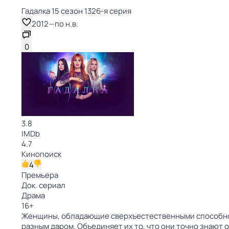
Гадалка 15 сезон 1326-я серия
2012
—
по н.в.
0
3.8
IMDb
4.7
Кинопоиск
4
Премьера
Док. сериал
Драма
16
+
Женщины, обладающие сверхъестественными способнос
разным даром. Объединяет их то, что они точно знают 