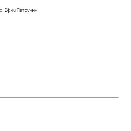
о,
Ефим Петрунин