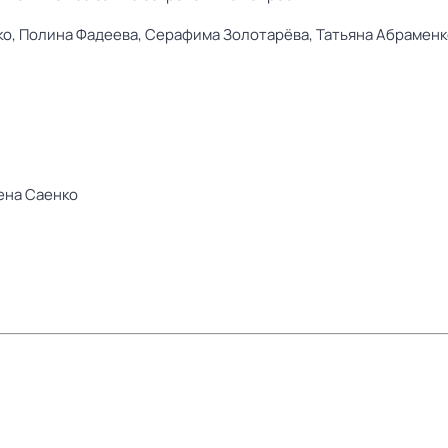
ко,
Полина Фадеева,
Серафима Золотарёва,
Татьяна Абраменк
ена Саенко