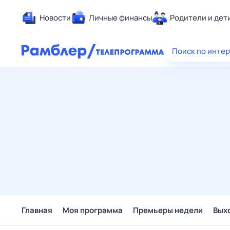
Новости
Личные финансы
Родители и дет
Здоровье
Поиск по инте
Развлечен
Дом и уют
Спорт
Карьера
Авто
Технологи
Жизненные
Сберегаем
Гороскопы
Главная
Моя программа
Премьеры недели
Вых