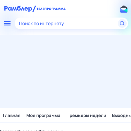
Поиск по интернету
Главная
Моя программа
Премьеры недели
Выходн