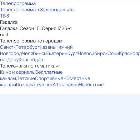
Телепрограмма
Телепрограмма в Зеленодольске
ТВ 3
Гадалка
Гадалка. Сезон 15. Серия 1325-я
null
Телепрограмма по городам:
Санкт-Петербург
Казань
Нижний
Новгород
Челябинск
Екатеринбург
Новосибирск
Сочи
Красноя
на-Дону
Краснодар
Телеканалы по тематикам:
Кино и сериалы
Бесплатные
каналы
Детские
Спортивные
HD
Местные
каналы
Познавательные
20 каналов
Новостные