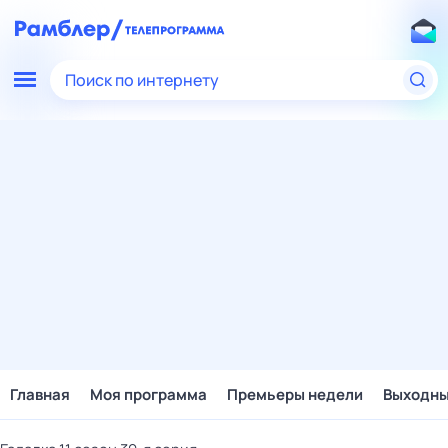
Поиск по интернету
Главная
Моя программа
Премьеры недели
Выходн