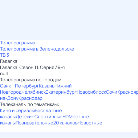
Телепрограмма
Телепрограмма в Зеленодольске
ТВ 3
Гадалка
Гадалка. Сезон 11. Серия 39-я
null
Телепрограмма по городам:
Санкт-Петербург
Казань
Нижний
Новгород
Челябинск
Екатеринбург
Новосибирск
Сочи
Красноя
на-Дону
Краснодар
Телеканалы по тематикам:
Кино и сериалы
Бесплатные
каналы
Детские
Спортивные
HD
Местные
каналы
Познавательные
20 каналов
Новостные