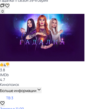
Гадалка 11 сезон 39-я серия
0
4
3.8
IMDb
4.7
Кинопоиск
Больше информации
ТВ 3
Завтра в 11:00