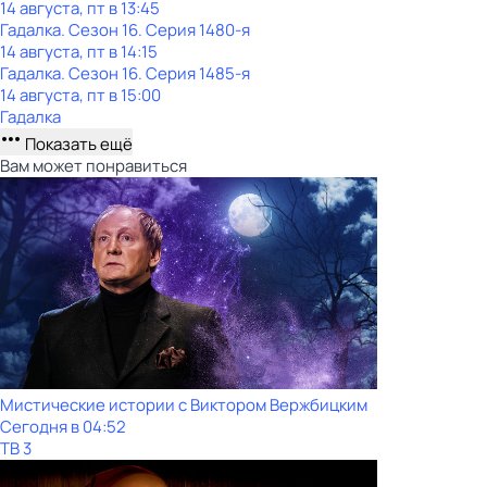
14 августа, пт в 13:45
Гадалка
. Сезон 16
. Серия 1480-я
14 августа, пт в 14:15
Гадалка
. Сезон 16
. Серия 1485-я
14 августа, пт в 15:00
Гадалка
Показать ещё
Вам может понравиться
Мистические истории с Виктoром Bержбицким
Сегодня в 04:52
ТВ 3