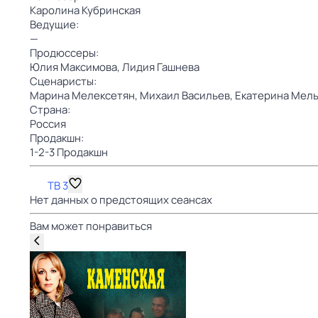
Каролина Кубринская
Ведущие:
—
Продюссеры:
Юлия Максимова,
Лидия Гашнева
Сценаристы:
Марина Мелексетян,
Михаил Васильев,
Екатерина Мел
Страна:
Россия
Продакшн:
1-2-3 Продакшн
ТВ 3
Нет данных о предстоящих сеансах
Вам может понравиться