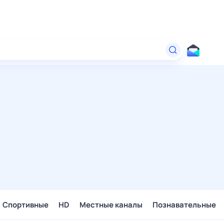
Спортивные
HD
Местные каналы
Познавательные