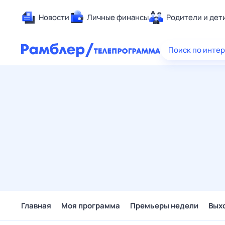
Новости
Личные финансы
Родители и дет
Здоровье
Поиск по инте
Развлечен
Дом и уют
Спорт
Карьера
Авто
Технологи
Жизненные
Сберегаем
Гороскопы
Главная
Моя программа
Премьеры недели
Вых