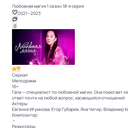
Любовная магия 1 сезон 18-я серия
2021
—
2023
0
Сериал
Мелодрама
16
+
Гала — специалист по любовной магии. Она помогает лю
ответ почти на любой вопрос, касающийся отношений
Актеры:
Евгения Игумнова,
Егор Губарев,
Яна Чигир,
Владимир К
Композитор:
—
Режиссеры: