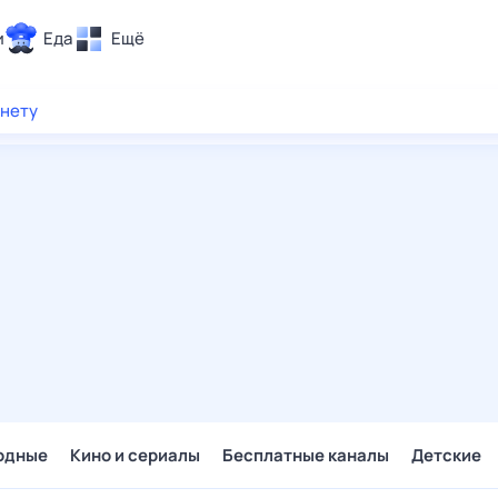
и
Еда
Ещё
Почта
рнету
ия и отдых
Поиск
Погода
ТВ-программа
и и тренды
 ситуации
 вместе
Помощь
одные
Кино и сериалы
Бесплатные каналы
Детские