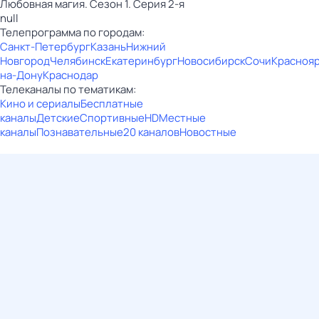
Любовная магия. Сезон 1. Серия 2-я
null
Телепрограмма по городам:
Санкт-Петербург
Казань
Нижний
Новгород
Челябинск
Екатеринбург
Новосибирск
Сочи
Красноя
на-Дону
Краснодар
Телеканалы по тематикам:
Кино и сериалы
Бесплатные
каналы
Детские
Спортивные
HD
Местные
каналы
Познавательные
20 каналов
Новостные