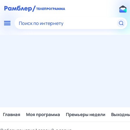
Поиск по интернету
Главная
Моя программа
Премьеры недели
Выходн