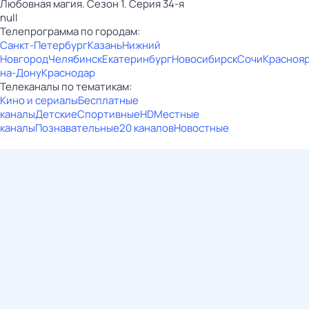
Любовная магия. Сезон 1. Серия 34-я
null
Телепрограмма по городам:
Санкт-Петербург
Казань
Нижний
Новгород
Челябинск
Екатеринбург
Новосибирск
Сочи
Красноя
на-Дону
Краснодар
Телеканалы по тематикам:
Кино и сериалы
Бесплатные
каналы
Детские
Спортивные
HD
Местные
каналы
Познавательные
20 каналов
Новостные