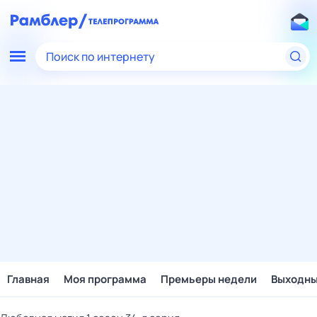
Поиск по интернету
Главная
Моя программа
Премьеры недели
Выходн