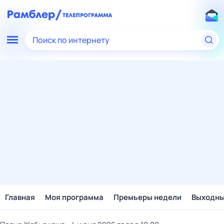
Поиск по интернету
Главная
Моя программа
Премьеры недели
Выходн