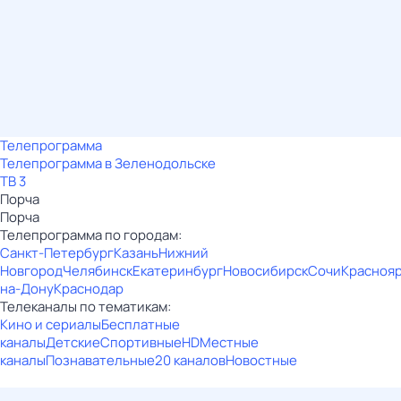
Телепрограмма
Телепрограмма в Зеленодольске
ТВ 3
Порча
Порча
Телепрограмма по городам:
Санкт-Петербург
Казань
Нижний
Новгород
Челябинск
Екатеринбург
Новосибирск
Сочи
Красноя
на-Дону
Краснодар
Телеканалы по тематикам:
Кино и сериалы
Бесплатные
каналы
Детские
Спортивные
HD
Местные
каналы
Познавательные
20 каналов
Новостные