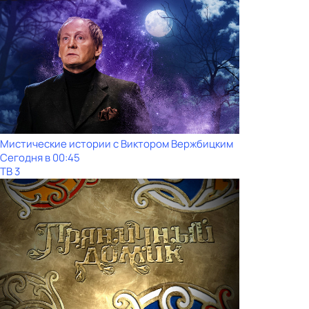
Мистические истории с Виктoром Bержбицким
Сегодня в 00:45
ТВ 3