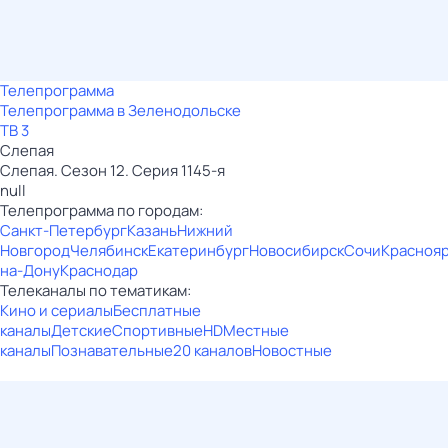
Телепрограмма
Телепрограмма в Зеленодольске
ТВ 3
Слепая
Слепая. Сезон 12. Серия 1145-я
null
Телепрограмма по городам:
Санкт-Петербург
Казань
Нижний
Новгород
Челябинск
Екатеринбург
Новосибирск
Сочи
Красноя
на-Дону
Краснодар
Телеканалы по тематикам:
Кино и сериалы
Бесплатные
каналы
Детские
Спортивные
HD
Местные
каналы
Познавательные
20 каналов
Новостные