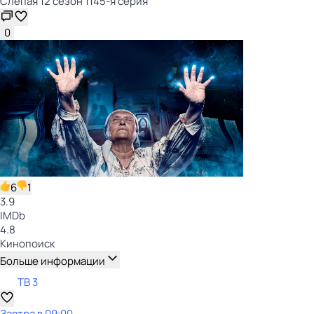
Слепая 12 сезон 1145-я серия
0
6
1
3.9
IMDb
4.8
Кинопоиск
Больше информации
ТВ 3
Завтра в 09:00