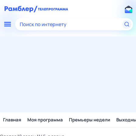
Поиск по интернету
Главная
Моя программа
Премьеры недели
Выходн