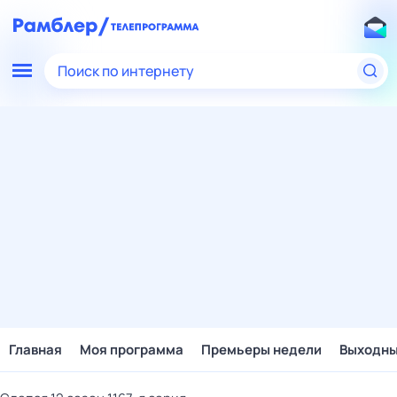
Поиск по интернету
Главная
Моя программа
Премьеры недели
Выходн