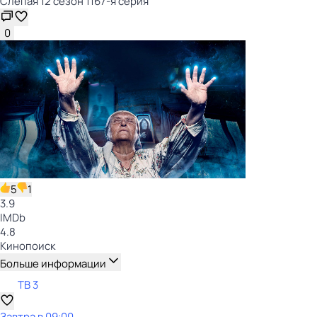
Слепая 12 сезон 1167-я серия
0
5
1
3.9
IMDb
4.8
Кинопоиск
Больше информации
ТВ 3
Завтра в 09:00