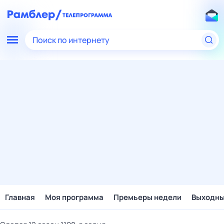
Поиск по интернету
Главная
Моя программа
Премьеры недели
Выходн