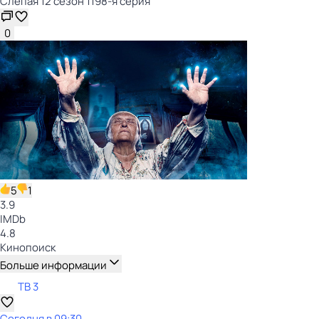
Слепая 12 сезон 1198-я серия
0
5
1
3.9
IMDb
4.8
Кинопоиск
Больше информации
ТВ 3
Сегодня в 09:30