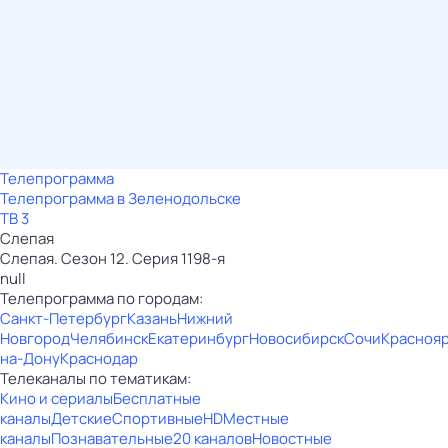
Телепрограмма
Телепрограмма в Зеленодольске
ТВ 3
Слепая
Слепая. Сезон 12. Серия 1198-я
null
Телепрограмма по городам:
Санкт-Петербург
Казань
Нижний
Новгород
Челябинск
Екатеринбург
Новосибирск
Сочи
Красноя
на-Дону
Краснодар
Телеканалы по тематикам:
Кино и сериалы
Бесплатные
каналы
Детские
Спортивные
HD
Местные
каналы
Познавательные
20 каналов
Новостные