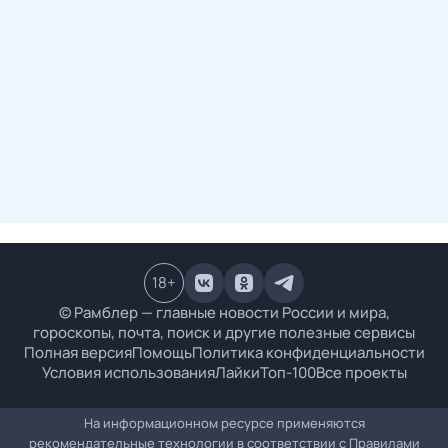
18
+
© Рамблер — главные новости России и мира,
гороскопы, почта, поиск и другие полезные сервисы
Полная версия
Помощь
Политика конфиденциальности
Условия использования
Лайки
Топ-100
Все проекты
На информационном ресурсе применяются
рекомендательные технологии в соответствии с
Правилами