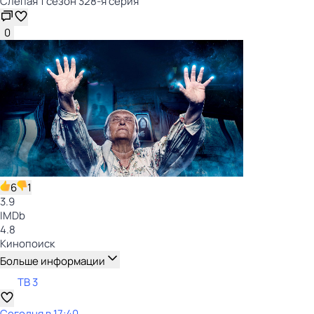
Слепая 1 сезон 328-я серия
0
6
1
3.9
IMDb
4.8
Кинопоиск
Больше информации
ТВ 3
Сегодня в 17:40