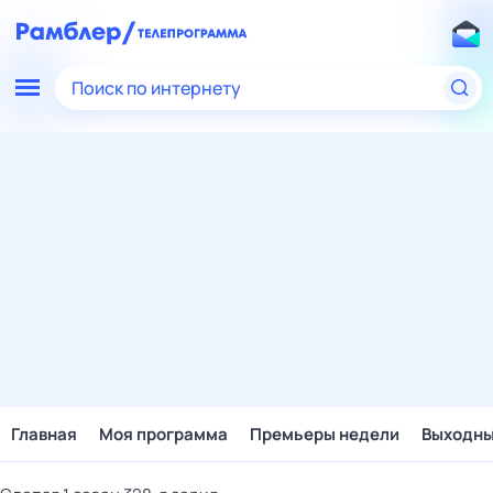
Поиск по интернету
Главная
Моя программа
Премьеры недели
Выходн