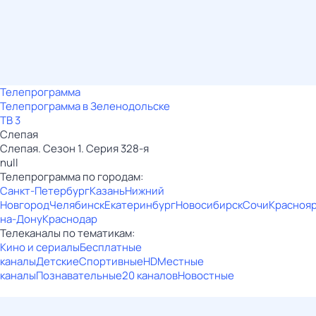
Телепрограмма
Телепрограмма в Зеленодольске
ТВ 3
Слепая
Слепая. Сезон 1. Серия 328-я
null
Телепрограмма по городам:
Санкт-Петербург
Казань
Нижний
Новгород
Челябинск
Екатеринбург
Новосибирск
Сочи
Красноя
на-Дону
Краснодар
Телеканалы по тематикам:
Кино и сериалы
Бесплатные
каналы
Детские
Спортивные
HD
Местные
каналы
Познавательные
20 каналов
Новостные