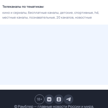
Телеканалы по тематикам:
кино и сериалы
бесплатные каналы
детские
спортивные
hd
местные каналы
познавательные
20 каналов
новостные
18
+
© Рамблер — главные новости России и мира,