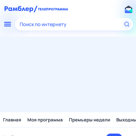
Поиск по интернету
Главная
Моя программа
Премьеры недели
Выходн