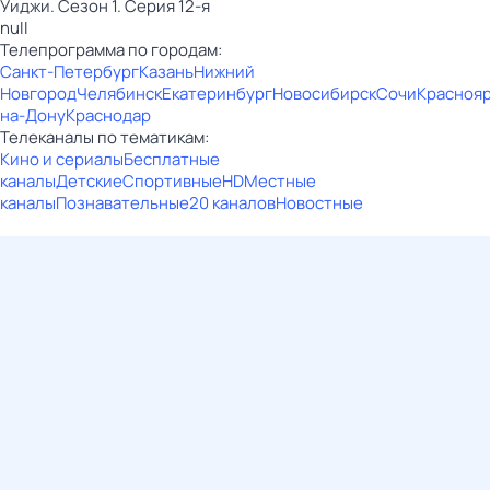
Уиджи. Сезон 1. Серия 12-я
null
Телепрограмма по городам:
Санкт-Петербург
Казань
Нижний
Новгород
Челябинск
Екатеринбург
Новосибирск
Сочи
Красноя
на-Дону
Краснодар
Телеканалы по тематикам:
Кино и сериалы
Бесплатные
каналы
Детские
Спортивные
HD
Местные
каналы
Познавательные
20 каналов
Новостные