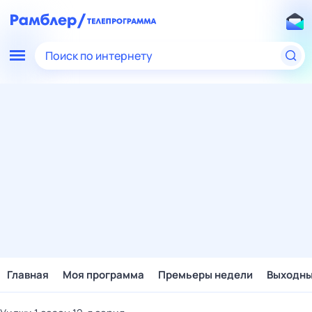
Поиск по интернету
Главная
Моя программа
Премьеры недели
Выходн