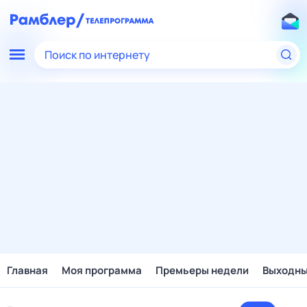
Поиск по интернету
Главная
Моя программа
Премьеры недели
Выходн