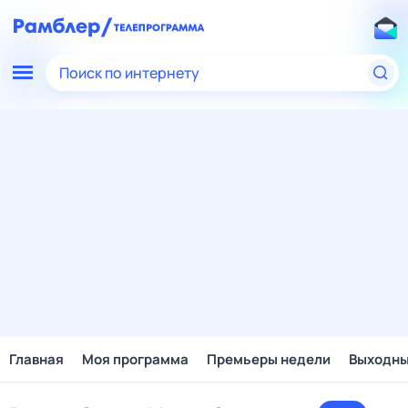
Поиск по интернету
Главная
Моя программа
Премьеры недели
Выходн