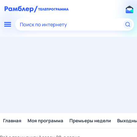
Поиск по интернету
Главная
Моя программа
Премьеры недели
Выходн