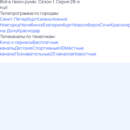
Всё в твоих руках. Сезон 1. Серия 28-я
null
Телепрограмма по городам:
Санкт-Петербург
Казань
Нижний
Новгород
Челябинск
Екатеринбург
Новосибирск
Сочи
Красноя
на-Дону
Краснодар
Телеканалы по тематикам:
Кино и сериалы
Бесплатные
каналы
Детские
Спортивные
HD
Местные
каналы
Познавательные
20 каналов
Новостные