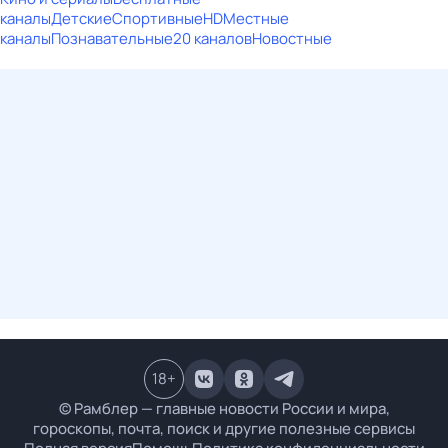
каналы
Детские
Спортивные
HD
Местные
каналы
Познавательные
20 каналов
Новостные
18
+
© Рамблер — главные новости России и мира,
гороскопы, почта, поиск и другие полезные сервисы