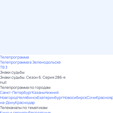
Телепрограмма
Телепрограмма в Зеленодольске
ТВ 3
Знаки cyдьбы
Знаки cyдьбы. Сезон 6. Серия 286-я
null
Телепрограмма по городам:
Санкт-Петербург
Казань
Нижний
Новгород
Челябинск
Екатеринбург
Новосибирск
Сочи
Красноя
на-Дону
Краснодар
Телеканалы по тематикам:
Кино и сериалы
Бесплатные