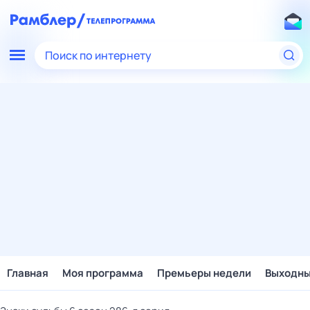
Поиск по интернету
Главная
Моя программа
Премьеры недели
Выходн