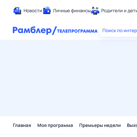
Новости
Личные финансы
Родители и дет
Здоровье
Поиск по инте
Развлечен
Дом и уют
Спорт
Карьера
Авто
Технологи
Жизненные
Сберегаем
Гороскопы
Главная
Моя программа
Премьеры недели
Вых