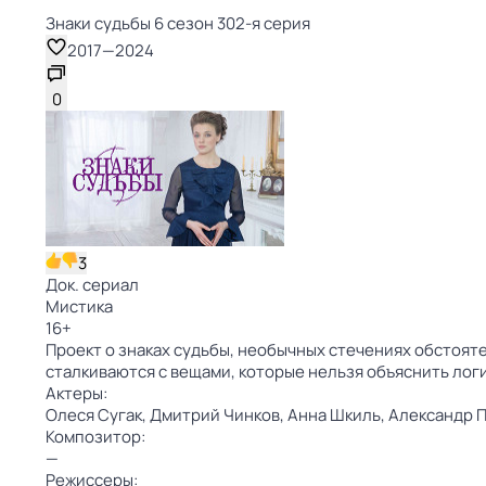
Знаки cyдьбы 6 сезон 302-я серия
2017
—
2024
0
3
Док. сериал
Мистика
16
+
Проект о знаках судьбы, необычных стечениях обстояте
сталкиваются с вещами, которые нельзя объяснить лог
Актеры:
Олеся Сугак,
Дмитрий Чинков,
Анна Шкиль,
Александр 
Композитор:
—
Режиссеры: