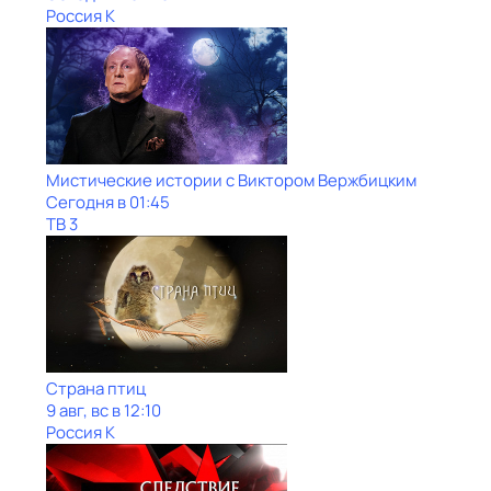
Россия К
Мистические истории с Виктoром Bержбицким
Сегодня в 01:45
ТВ 3
Страна птиц
9 авг, вс в 12:10
Россия К