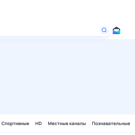
Спортивные
HD
Местные каналы
Познавательные