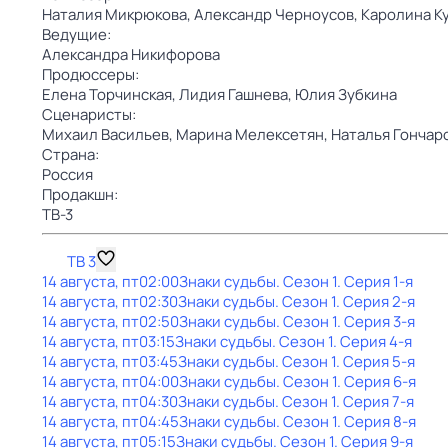
Наталия Микрюкова,
Александр Черноусов,
Каролина К
Ведущие:
Александра Никифорова
Продюссеры:
Елена Торчинская,
Лидия Гашнева,
Юлия Зубкина
Сценаристы:
Михаил Васильев,
Марина Мелексетян,
Наталья Гончар
Страна:
Россия
Продакшн:
ТВ-3
ТВ 3
14 августа, пт
02:00
Знаки cyдьбы
. Сезон 1
. Серия 1-я
14 августа, пт
02:30
Знаки cyдьбы
. Сезон 1
. Серия 2-я
14 августа, пт
02:50
Знаки cyдьбы
. Сезон 1
. Серия 3-я
14 августа, пт
03:15
Знаки cyдьбы
. Сезон 1
. Серия 4-я
14 августа, пт
03:45
Знаки cyдьбы
. Сезон 1
. Серия 5-я
14 августа, пт
04:00
Знаки cyдьбы
. Сезон 1
. Серия 6-я
14 августа, пт
04:30
Знаки cyдьбы
. Сезон 1
. Серия 7-я
14 августа, пт
04:45
Знаки cyдьбы
. Сезон 1
. Серия 8-я
14 августа, пт
05:15
Знаки cyдьбы
. Сезон 1
. Серия 9-я