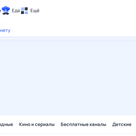
и
Еда
Ещё
Почта
рнету
ия и отдых
Поиск
Погода
ТВ-программа
и и тренды
 ситуации
 вместе
Помощь
одные
Кино и сериалы
Бесплатные каналы
Детские