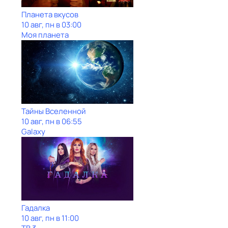
Планета вкусов
10 авг, пн в 03:00
Моя планета
Тайны Вселенной
10 авг, пн в 06:55
Galaxy
Гадaлкa
10 авг, пн в 11:00