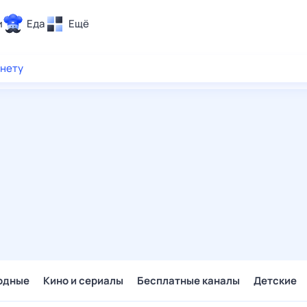
и
Еда
Ещё
Почта
рнету
ия и отдых
Поиск
Погода
ТВ-программа
и и тренды
 ситуации
 вместе
Помощь
одные
Кино и сериалы
Бесплатные каналы
Детские