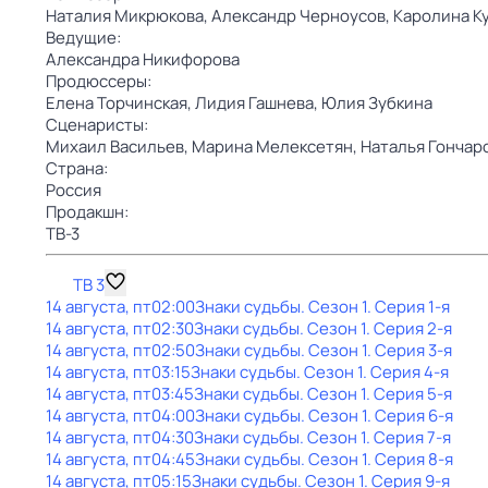
Наталия Микрюкова,
Александр Черноусов,
Каролина К
Ведущие:
Александра Никифорова
Продюссеры:
Елена Торчинская,
Лидия Гашнева,
Юлия Зубкина
Сценаристы:
Михаил Васильев,
Марина Мелексетян,
Наталья Гончар
Страна:
Россия
Продакшн:
ТВ-3
ТВ 3
14 августа, пт
02:00
Знаки cyдьбы
. Сезон 1
. Серия 1-я
14 августа, пт
02:30
Знаки cyдьбы
. Сезон 1
. Серия 2-я
14 августа, пт
02:50
Знаки cyдьбы
. Сезон 1
. Серия 3-я
14 августа, пт
03:15
Знаки cyдьбы
. Сезон 1
. Серия 4-я
14 августа, пт
03:45
Знаки cyдьбы
. Сезон 1
. Серия 5-я
14 августа, пт
04:00
Знаки cyдьбы
. Сезон 1
. Серия 6-я
14 августа, пт
04:30
Знаки cyдьбы
. Сезон 1
. Серия 7-я
14 августа, пт
04:45
Знаки cyдьбы
. Сезон 1
. Серия 8-я
14 августа, пт
05:15
Знаки cyдьбы
. Сезон 1
. Серия 9-я