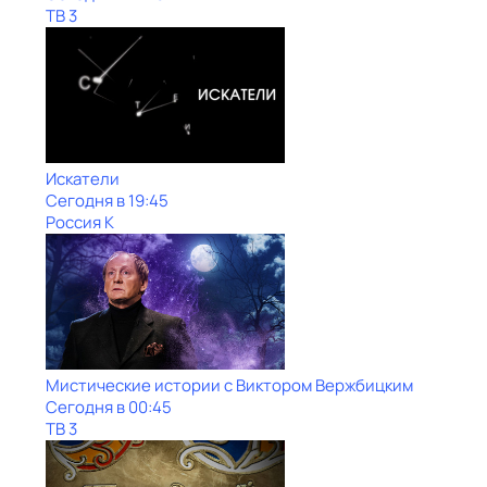
ТВ 3
Искатели
Сегодня в 19:45
Россия К
Мистические истории с Виктoром Bержбицким
Сегодня в 00:45
ТВ 3