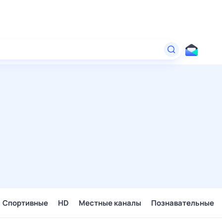
Спортивные
HD
Местные каналы
Познавательные