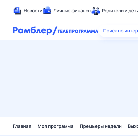
Новости
Личные финансы
Родители и дет
Здоровье
Поиск по инте
Развлечен
Дом и уют
Спорт
Карьера
Авто
Технологи
Жизненные
Сберегаем
Гороскопы
Главная
Моя программа
Премьеры недели
Вых