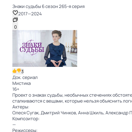
Знаки cyдьбы 6 сезон 265-я серия
2017
—
2024
0
3
Док. сериал
Мистика
16
+
Проект о знаках судьбы, необычных стечениях обстояте
сталкиваются с вещами, которые нельзя объяснить лог
Актеры:
Олеся Сугак,
Дмитрий Чинков,
Анна Шкиль,
Александр 
Композитор:
—
Режиссеры: