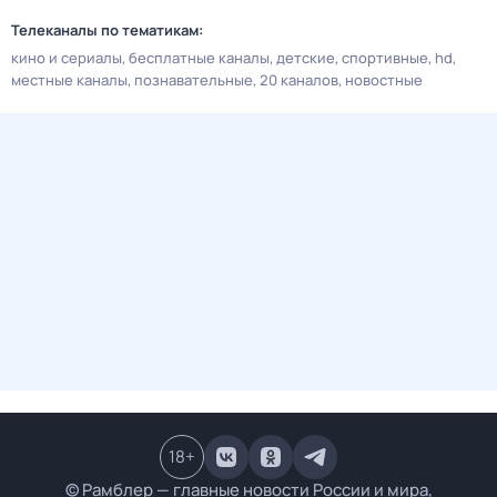
Телеканалы по тематикам:
кино и сериалы
бесплатные каналы
детские
спортивные
hd
местные каналы
познавательные
20 каналов
новостные
18
+
© Рамблер — главные новости России и мира,