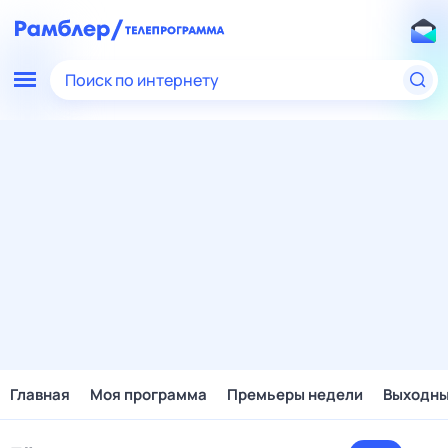
Поиск по интернету
Главная
Моя программа
Премьеры недели
Выходн