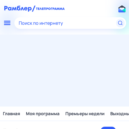
Поиск по интернету
Главная
Моя программа
Премьеры недели
Выходн