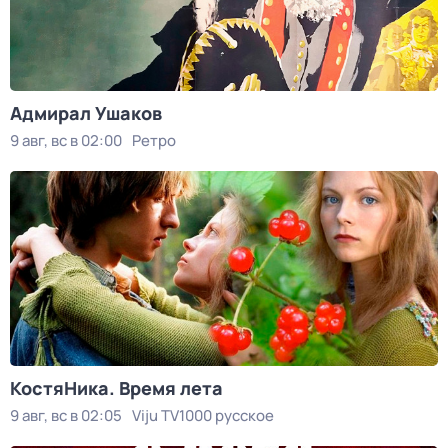
Адмирал Ушаков
9 авг, вс в 02:00
Ретро
КостяНика. Время лета
9 авг, вс в 02:05
Viju TV1000 русское