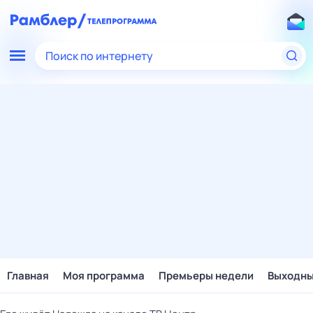
Поиск по интернету
Главная
Моя программа
Премьеры недели
Выходн