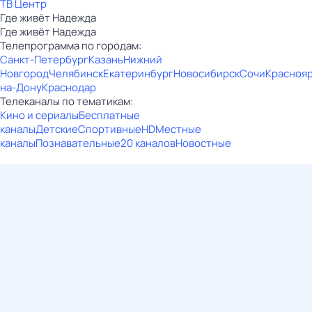
ТВ Центр
Где живёт Надежда
Где живёт Надежда
Телепрограмма по городам:
Санкт-Петербург
Казань
Нижний
Новгород
Челябинск
Екатеринбург
Новосибирск
Сочи
Красноя
на-Дону
Краснодар
Телеканалы по тематикам:
Кино и сериалы
Бесплатные
каналы
Детские
Спортивные
HD
Местные
каналы
Познавательные
20 каналов
Новостные