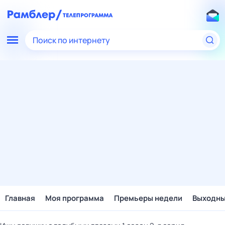
Поиск по интернету
Главная
Моя программа
Премьеры недели
Выходн