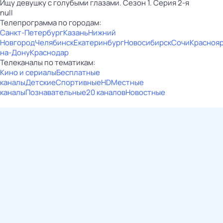
Ищу девушку с голубыми глазами. Сезон 1. Серия 2-я
null
Телепрограмма по городам:
Санкт-Петербург
Казань
Нижний
Новгород
Челябинск
Екатеринбург
Новосибирск
Сочи
Красноя
на-Дону
Краснодар
Телеканалы по тематикам:
Кино и сериалы
Бесплатные
каналы
Детские
Спортивные
HD
Местные
каналы
Познавательные
20 каналов
Новостные