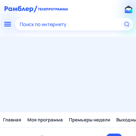
Поиск по интернету
Главная
Моя программа
Премьеры недели
Выходн