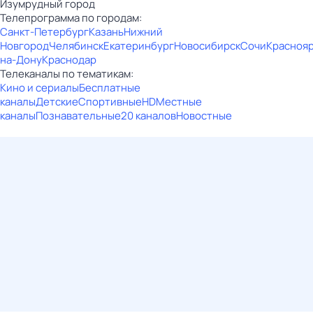
Изумрудный город
Телепрограмма по городам:
Санкт-Петербург
Казань
Нижний
Новгород
Челябинск
Екатеринбург
Новосибирск
Сочи
Красноя
на-Дону
Краснодар
Телеканалы по тематикам:
Кино и сериалы
Бесплатные
каналы
Детские
Спортивные
HD
Местные
каналы
Познавательные
20 каналов
Новостные