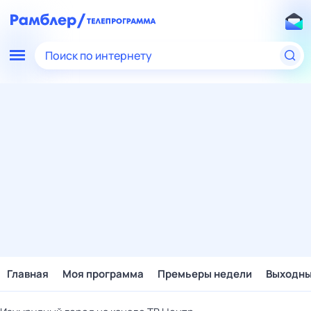
Поиск по интернету
Главная
Моя программа
Премьеры недели
Выходн