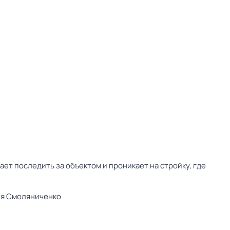
ает последить за объектом и проникает на стройку, где
ия Смоляниченко