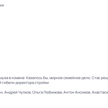
рия
мужа в измене. Казалось бы, мирное семейное дело. Стас реш
й гибели директора стройки
ин,
Андрей Чулков,
Ольга Любимова,
Антон Ансимов,
Анастас