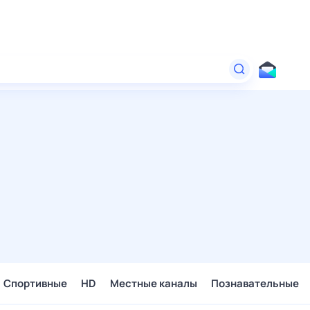
Спортивные
HD
Местные каналы
Познавательные