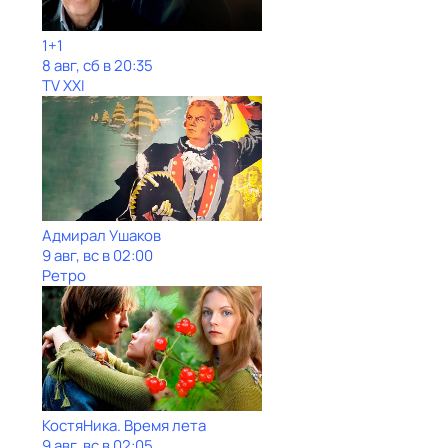
1+1
8 авг, сб в 20:35
TV XXI
Адмирал Ушаков
9 авг, вс в 02:00
Ретро
КостяНика. Время лета
9 авг, вс в 02:05