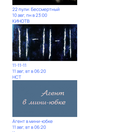
22 пули: Бессмертный
10 авг, пн в 23:00
КИНОТВ
11-11-11
11 авг, вт в 06:20
НСТ
Агент в мини-юбке
11 авг, вт в 06:20