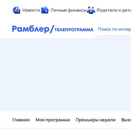
Новости
Личные финансы
Родители и дет
Здоровье
Поиск по инте
Развлечен
Дом и уют
Спорт
Карьера
Авто
Технологи
Жизненные
Сберегаем
Гороскопы
Главная
Моя программа
Премьеры недели
Вых