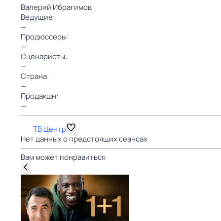
Валерий Ибрагимов
Ведущие:
—
Продюссеры:
—
Сценаристы:
—
Страна:
—
Продакшн:
—
ТВ Центр
Нет данных о предстоящих сеансах
Вам может понравиться