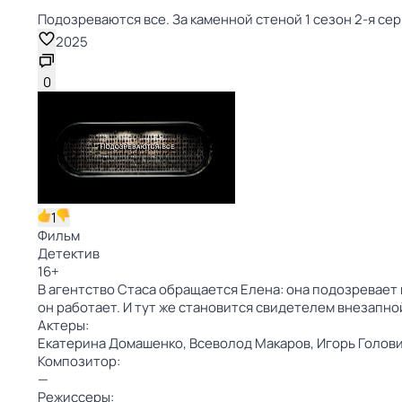
Подозреваются все. За каменной стеной 1 сезон 2-я се
2025
0
1
Фильм
Детектив
16
+
В агентство Стаса обращается Елена: она подозревает 
он работает. И тут же становится свидетелем внезапно
Актеры:
Екатерина Домашенко,
Всеволод Макаров,
Игорь Голов
Композитор:
—
Режиссеры: