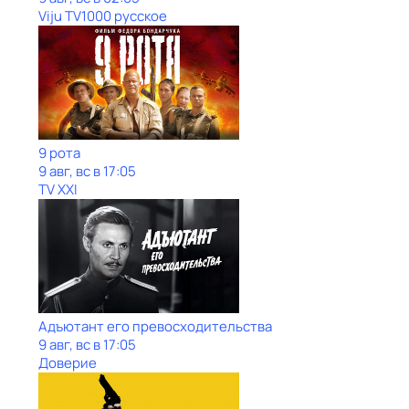
Viju TV1000 русское
9 рота
9 авг, вс в 17:05
TV XXI
Адъютант его превосходительства
9 авг, вс в 17:05
Доверие