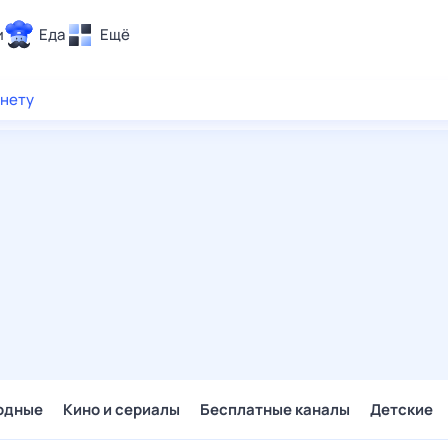
и
Еда
Ещё
Почта
рнету
ия и отдых
Поиск
Погода
ТВ-программа
и и тренды
 ситуации
 вместе
Помощь
одные
Кино и сериалы
Бесплатные каналы
Детские