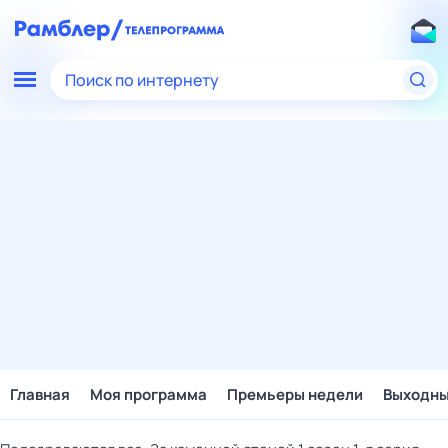
Поиск по интернету
Главная
Моя программа
Премьеры недели
Выходн