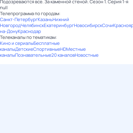
Подозреваются все. За каменной стеной. Сезон 1. Серия 1-я
null
Телепрограмма по городам:
Санкт-Петербург
Казань
Нижний
Новгород
Челябинск
Екатеринбург
Новосибирск
Сочи
Красноя
на-Дону
Краснодар
Телеканалы по тематикам:
Кино и сериалы
Бесплатные
каналы
Детские
Спортивные
HD
Местные
каналы
Познавательные
20 каналов
Новостные