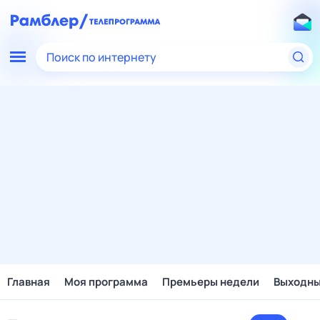
Поиск по интернету
Главная
Моя программа
Премьеры недели
Выходн