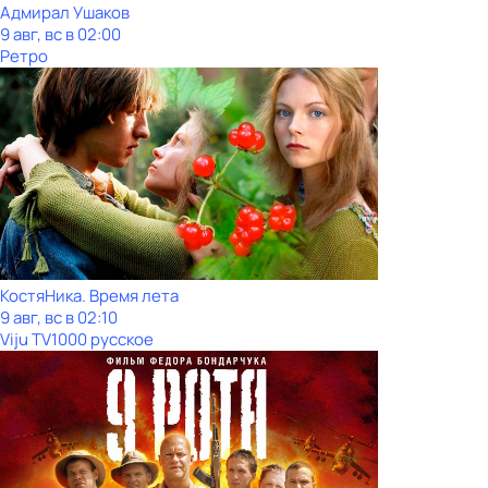
Адмирал Ушаков
9 авг, вс в 02:00
Ретро
КостяНика. Время лета
9 авг, вс в 02:10
Viju TV1000 русское