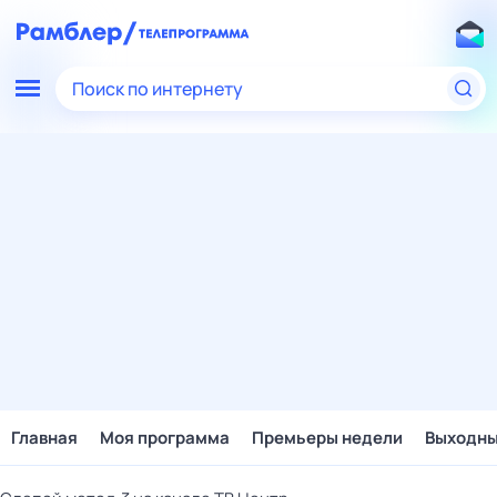
Поиск по интернету
Главная
Моя программа
Премьеры недели
Выходн