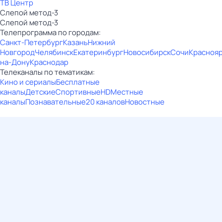
ТВ Центр
Слепой метод-3
Слепой метод-3
Телепрограмма по городам:
Санкт-Петербург
Казань
Нижний
Новгород
Челябинск
Екатеринбург
Новосибирск
Сочи
Красноя
на-Дону
Краснодар
Телеканалы по тематикам:
Кино и сериалы
Бесплатные
каналы
Детские
Спортивные
HD
Местные
каналы
Познавательные
20 каналов
Новостные