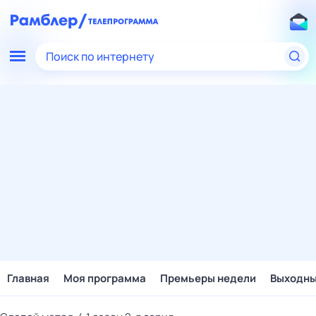
Поиск по интернету
Главная
Моя программа
Премьеры недели
Выходн