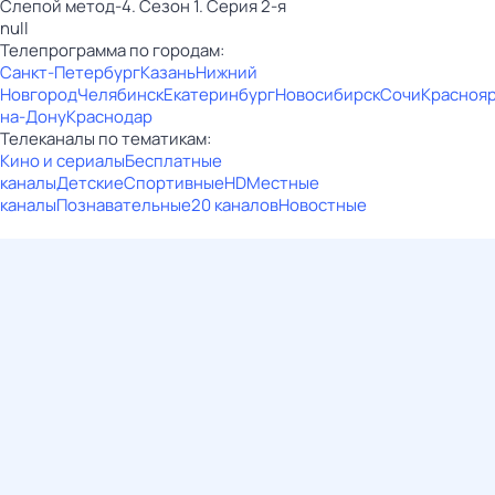
Слепой метод-4. Сезон 1. Серия 2-я
null
Телепрограмма по городам:
Санкт-Петербург
Казань
Нижний
Новгород
Челябинск
Екатеринбург
Новосибирск
Сочи
Красноя
на-Дону
Краснодар
Телеканалы по тематикам:
Кино и сериалы
Бесплатные
каналы
Детские
Спортивные
HD
Местные
каналы
Познавательные
20 каналов
Новостные