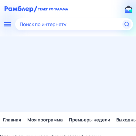
Поиск по интернету
Главная
Моя программа
Премьеры недели
Выходн