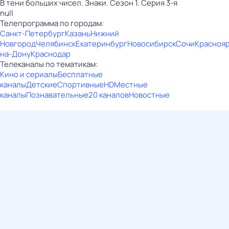
В тени больших чисел. Знаки. Сезон 1. Серия 3-я
null
Телепрограмма по городам:
Санкт-Петербург
Казань
Нижний
Новгород
Челябинск
Екатеринбург
Новосибирск
Сочи
Красноя
на-Дону
Краснодар
Телеканалы по тематикам:
Кино и сериалы
Бесплатные
каналы
Детские
Спортивные
HD
Местные
каналы
Познавательные
20 каналов
Новостные