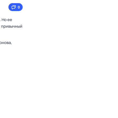
0
 Но ее
т привычный
онова,