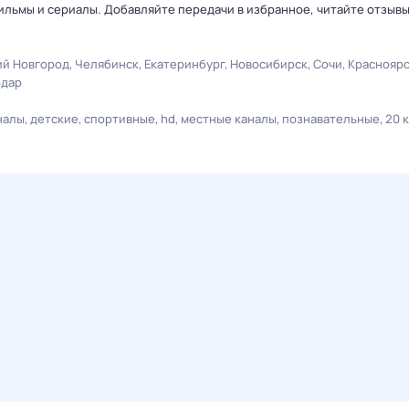
льмы и сериалы. Добавляйте передачи в избранное, читайте отзыв
й Новгород
Челябинск
Екатеринбург
Новосибирск
Сочи
Краснояр
одар
налы
детские
спортивные
hd
местные каналы
познавательные
20 