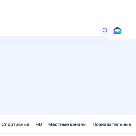
Спортивные
HD
Местные каналы
Познавательные