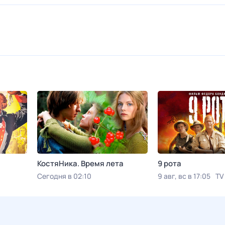
КостяНика. Время лета
9 рота
Сегодня в 02:10
9 авг, вс в 17:05
TV
Viju TV1000 русское