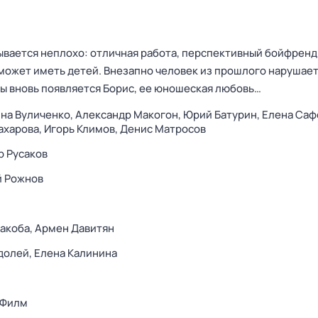
вается неплохо: отличная работа, перспективный бойфренд.
е может иметь детей. Внезапно человек из прошлого нарушае
ды вновь появляется Борис, ее юношеская любовь…
на Вуличенко,
Александр Макогон,
Юрий Батурин,
Елена Саф
ахарова,
Игорь Климов,
Денис Матросов
 Русаков
й Рожнов
акоба,
Армен Давитян
долей,
Елена Калинина
 Филм