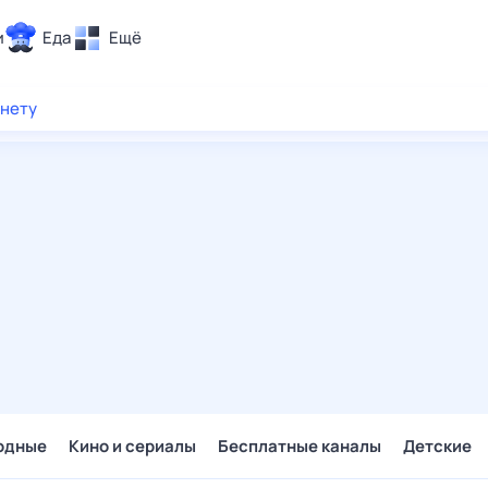
и
Еда
Ещё
Почта
рнету
ия и отдых
Поиск
Погода
ТВ-программа
и и тренды
 ситуации
 вместе
Помощь
одные
Кино и сериалы
Бесплатные каналы
Детские