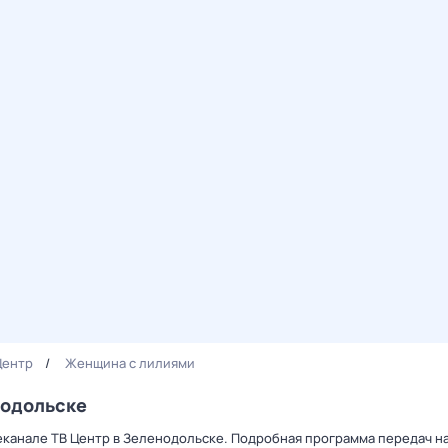
Центр
Женщина с лилиями
нодольске
еканале ТВ Центр в Зеленодольске. Подробная программа передач на