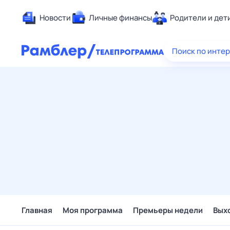
Новости
Личные финансы
Родители и дет
Здоровье
Поиск по инте
Развлечен
Дом и уют
Спорт
Карьера
Авто
Технологи
Жизненные
Сберегаем
Гороскопы
Главная
Моя программа
Премьеры недели
Вых