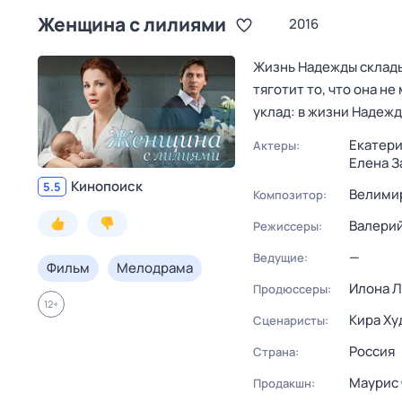
Женщина с лилиями
2016
Жизнь Надежды склады
тяготит то, что она н
уклад: в жизни Надеж
Екатери
Актеры:
Елена З
Кинопоиск
5.5
Велимир
Композитор:
Валери
Режиссеры:
—
Ведущие:
Фильм
Мелодрама
Илона Л
Продюссеры:
12
+
Кира Ху
Сценаристы:
Россия
Страна:
Маурис
Продакшн: