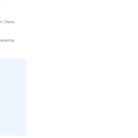
ы
ск
Омск
каналов