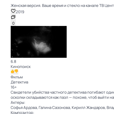
Женская версия. Ваше время и стекло на канале ТВ Цен
2019
0
6.8
Кинопоиск
Фильм
Детектив
16
+
Свидетели убийства частного детектива погибают один 
осколки складываются как пазл — похоже, чтоб выйти на
Актеры:
Софья Ардова,
Галина Сазонова,
Кирилл Жандаров,
Вла
Композитор: