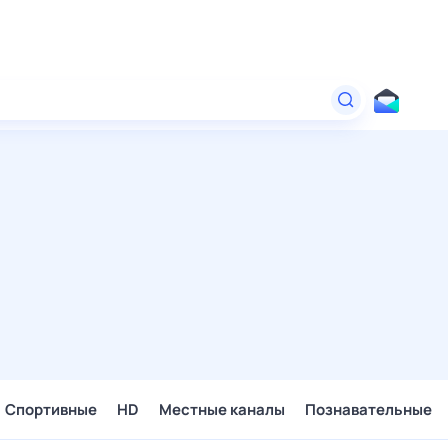
Спортивные
HD
Местные каналы
Познавательные