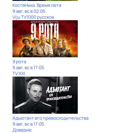
КостяНика. Время лета
9 авг, вс в 02:05
Viju TV1000 русское
9 рота
9 авг, вс в 17:05
TV XXI
Адъютант его превосходительства
9 авг, вс в 17:05
Доверие