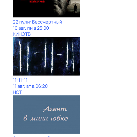
22 пули: Бессмертный
10 авг, пн в 23:00
КИНОТВ
11-11-11
11 авг, вт в 06:20
НСТ