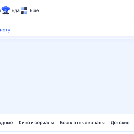
и
Еда
Ещё
Почта
рнету
ия и отдых
Поиск
Погода
ТВ-программа
и и тренды
 ситуации
 вместе
Помощь
одные
Кино и сериалы
Бесплатные каналы
Детские