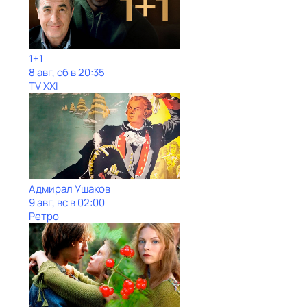
1+1
8 авг, сб в 20:35
TV XXI
Адмирал Ушаков
9 авг, вс в 02:00
Ретро