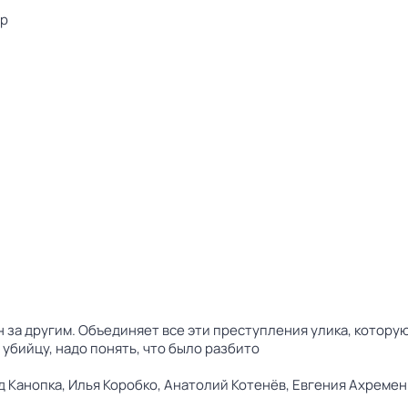
тр
за другим. Объединяет все эти преступления улика, которую 
 убийцу, надо понять, что было разбито
д Канопка,
Илья Коробко,
Анатолий Котенёв,
Евгения Ахремен