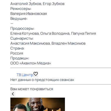
Анатолий Зубков,
Егор Зубков
Режиссеры:
Валерия Ивановская
Ведущие:
—
Продюссеры:
Елена Котунова,
Ольга Володина,
Папуна Пипия
Сценаристы:
Анастасия Максимова,
Владлен Максимов
Страна:
Россия
Продакшн:
ООО «Аквилон Медиа»
ТВ Центр
Нет данных о предстоящих сеансах
Вам может понравиться