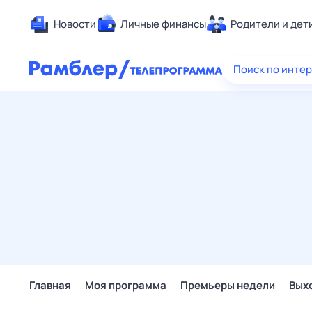
Новости
Личные финансы
Родители и дет
Здоровье
Поиск по инте
Развлечен
Дом и уют
Спорт
Карьера
Авто
Технологи
Жизненные
Сберегаем
Гороскопы
Главная
Моя программа
Премьеры недели
Вых