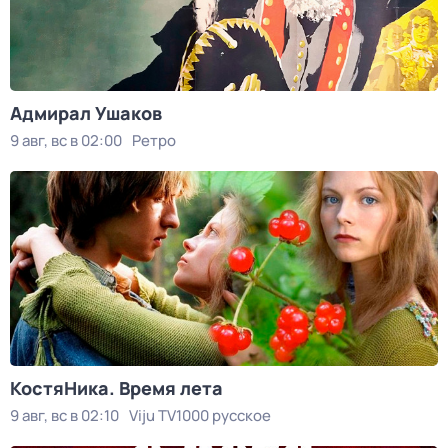
Адмирал Ушаков
9 авг, вс в 02:00
Ретро
КостяНика. Время лета
9 авг, вс в 02:10
Viju TV1000 русское