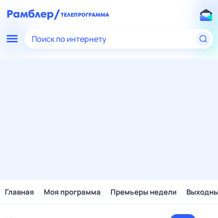
Поиск по интернету
Главная
Моя программа
Премьеры недели
Выходн