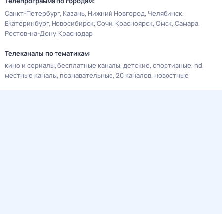
Телепрограмма по городам:
Санкт-Петербург
Казань
Нижний Новгород
Челябинск
Екатеринбург
Новосибирск
Сочи
Красноярск
Омск
Самара
Ростов-на-Дону
Краснодар
Телеканалы по тематикам:
кино и сериалы
бесплатные каналы
детские
спортивные
hd
местные каналы
познавательные
20 каналов
новостные