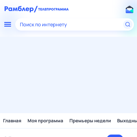
Поиск по интернету
Главная
Моя программа
Премьеры недели
Выходн