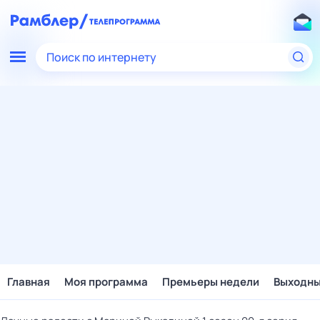
Поиск по интернету
Главная
Моя программа
Премьеры недели
Выходн