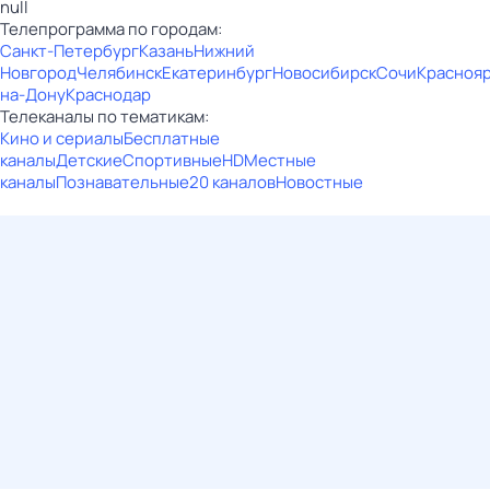
null
Телепрограмма по городам:
Санкт-Петербург
Казань
Нижний
Новгород
Челябинск
Екатеринбург
Новосибирск
Сочи
Красноя
на-Дону
Краснодар
Телеканалы по тематикам:
Кино и сериалы
Бесплатные
каналы
Детские
Спортивные
HD
Местные
каналы
Познавательные
20 каналов
Новостные