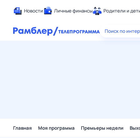
Новости
Личные финансы
Родители и дет
Здоровье
Поиск по инте
Развлечен
Дом и уют
Спорт
Карьера
Авто
Технологи
Жизненные
Сберегаем
Гороскопы
Главная
Моя программа
Премьеры недели
Вых