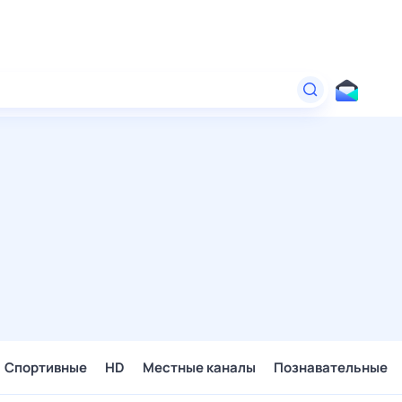
Спортивные
HD
Местные каналы
Познавательные