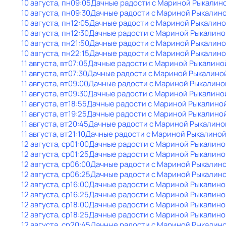
10 августа, пн
09:05
Дачные радости с Мариной Рыкалин
10 августа, пн
09:30
Дачные радости с Мариной Рыкалин
10 августа, пн
12:05
Дачные радости с Мариной Рыкалин
10 августа, пн
12:30
Дачные радости с Мариной Рыкалино
10 августа, пн
21:50
Дачные радости с Мариной Рыкалин
10 августа, пн
22:15
Дачные радости с Мариной Рыкалин
11 августа, вт
07:05
Дачные радости с Мариной Рыкалино
11 августа, вт
07:30
Дачные радости с Мариной Рыкалино
11 августа, вт
09:00
Дачные радости с Мариной Рыкалино
11 августа, вт
09:30
Дачные радости с Мариной Рыкалино
11 августа, вт
18:55
Дачные радости с Мариной Рыкалино
11 августа, вт
19:25
Дачные радости с Мариной Рыкалино
11 августа, вт
20:45
Дачные радости с Мариной Рыкалино
11 августа, вт
21:10
Дачные радости с Мариной Рыкалино
12 августа, ср
01:00
Дачные радости с Мариной Рыкалино
12 августа, ср
01:25
Дачные радости с Мариной Рыкалино
12 августа, ср
06:00
Дачные радости с Мариной Рыкалин
12 августа, ср
06:25
Дачные радости с Мариной Рыкалин
12 августа, ср
16:00
Дачные радости с Мариной Рыкалино
12 августа, ср
16:25
Дачные радости с Мариной Рыкалино
12 августа, ср
18:00
Дачные радости с Мариной Рыкалино
12 августа, ср
18:25
Дачные радости с Мариной Рыкалино
12 августа, ср
20:45
Дачные радости с Мариной Рыкалин