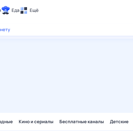
и
Еда
Ещё
Почта
рнету
ия и отдых
Поиск
Погода
ТВ-программа
и и тренды
 ситуации
 вместе
Помощь
одные
Кино и сериалы
Бесплатные каналы
Детские