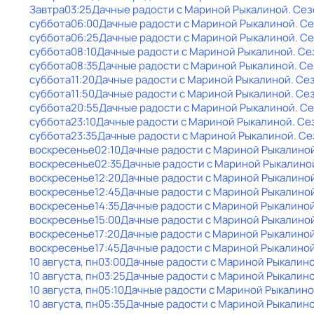
Завтра
03:25
Дачные радости с Мариной Рыкалиной
. Сез
суббота
06:00
Дачные радости с Мариной Рыкалиной
. С
суббота
06:25
Дачные радости с Мариной Рыкалиной
. С
суббота
08:10
Дачные радости с Мариной Рыкалиной
. Се
суббота
08:35
Дачные радости с Мариной Рыкалиной
. Се
суббота
11:20
Дачные радости с Мариной Рыкалиной
. Се
суббота
11:50
Дачные радости с Мариной Рыкалиной
. Се
суббота
20:55
Дачные радости с Мариной Рыкалиной
. С
суббота
23:10
Дачные радости с Мариной Рыкалиной
. Се
суббота
23:35
Дачные радости с Мариной Рыкалиной
. Се
воскресенье
02:10
Дачные радости с Мариной Рыкалино
воскресенье
02:35
Дачные радости с Мариной Рыкалино
воскресенье
12:20
Дачные радости с Мариной Рыкалино
воскресенье
12:45
Дачные радости с Мариной Рыкалино
воскресенье
14:35
Дачные радости с Мариной Рыкалино
воскресенье
15:00
Дачные радости с Мариной Рыкалино
воскресенье
17:20
Дачные радости с Мариной Рыкалино
воскресенье
17:45
Дачные радости с Мариной Рыкалино
10 августа, пн
03:00
Дачные радости с Мариной Рыкалин
10 августа, пн
03:25
Дачные радости с Мариной Рыкалин
10 августа, пн
05:10
Дачные радости с Мариной Рыкалин
10 августа, пн
05:35
Дачные радости с Мариной Рыкалин