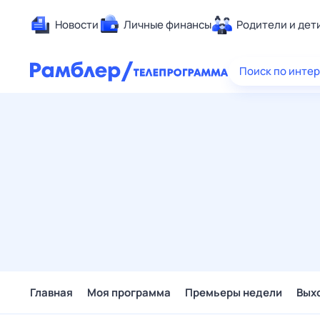
Новости
Личные финансы
Родители и дет
Здоровье
Поиск по инте
Развлечен
Дом и уют
Спорт
Карьера
Авто
Технологи
Жизненные
Сберегаем
Гороскопы
Главная
Моя программа
Премьеры недели
Вых