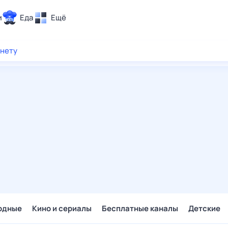
и
Еда
Ещё
Почта
рнету
ия и отдых
Поиск
Погода
ТВ-программа
и и тренды
 ситуации
 вместе
Помощь
одные
Кино и сериалы
Бесплатные каналы
Детские