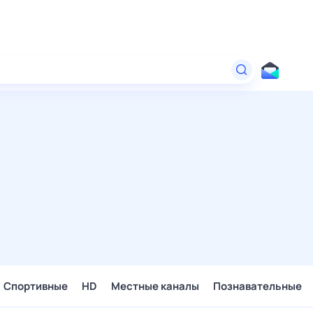
Спортивные
HD
Местные каналы
Познавательные