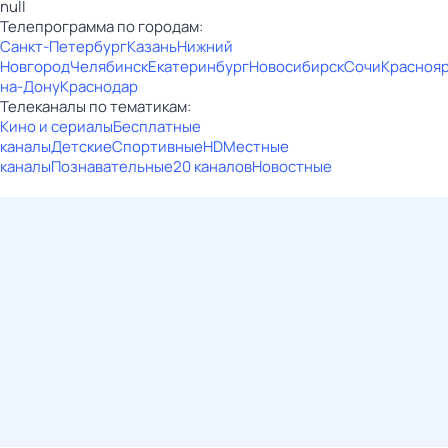
null
Телепрограмма по городам:
Санкт-Петербург
Казань
Нижний
Новгород
Челябинск
Екатеринбург
Новосибирск
Сочи
Красноя
на-Дону
Краснодар
Телеканалы по тематикам:
Кино и сериалы
Бесплатные
каналы
Детские
Спортивные
HD
Местные
каналы
Познавательные
20 каналов
Новостные