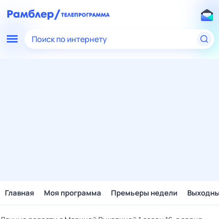
Поиск по интернету
Главная
Моя программа
Премьеры недели
Выходн