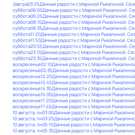
Завтра
03:25
Дачные радости с Мариной Рыкалиной
. Сез
суббота
06:00
Дачные радости с Мариной Рыкалиной
. С
суббота
06:25
Дачные радости с Мариной Рыкалиной
. С
суббота
08:10
Дачные радости с Мариной Рыкалиной
. Се
суббота
08:35
Дачные радости с Мариной Рыкалиной
. Се
суббота
11:20
Дачные радости с Мариной Рыкалиной
. Се
суббота
11:50
Дачные радости с Мариной Рыкалиной
. Се
суббота
20:55
Дачные радости с Мариной Рыкалиной
. С
суббота
23:10
Дачные радости с Мариной Рыкалиной
. Се
суббота
23:35
Дачные радости с Мариной Рыкалиной
. Се
воскресенье
02:10
Дачные радости с Мариной Рыкалино
воскресенье
02:35
Дачные радости с Мариной Рыкалино
воскресенье
12:20
Дачные радости с Мариной Рыкалино
воскресенье
12:45
Дачные радости с Мариной Рыкалино
воскресенье
14:35
Дачные радости с Мариной Рыкалино
воскресенье
15:00
Дачные радости с Мариной Рыкалино
воскресенье
17:20
Дачные радости с Мариной Рыкалино
воскресенье
17:45
Дачные радости с Мариной Рыкалино
10 августа, пн
03:00
Дачные радости с Мариной Рыкалин
10 августа, пн
03:25
Дачные радости с Мариной Рыкалин
10 августа, пн
05:10
Дачные радости с Мариной Рыкалин
10 августа, пн
05:35
Дачные радости с Мариной Рыкалин