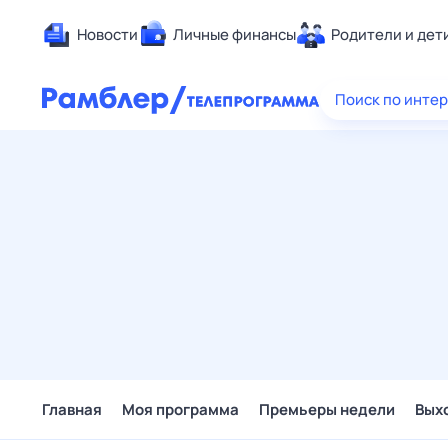
Новости
Личные финансы
Родители и дет
Здоровье
Поиск по инте
Развлечен
Дом и уют
Спорт
Карьера
Авто
Технологи
Жизненные
Сберегаем
Гороскопы
Главная
Моя программа
Премьеры недели
Вых