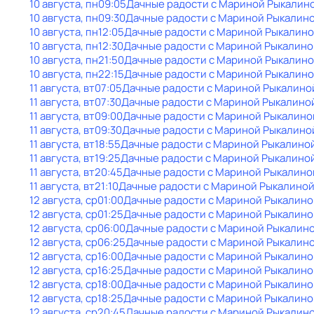
10 августа, пн
09:05
Дачные радости с Мариной Рыкалин
10 августа, пн
09:30
Дачные радости с Мариной Рыкалин
10 августа, пн
12:05
Дачные радости с Мариной Рыкалин
10 августа, пн
12:30
Дачные радости с Мариной Рыкалино
10 августа, пн
21:50
Дачные радости с Мариной Рыкалин
10 августа, пн
22:15
Дачные радости с Мариной Рыкалин
11 августа, вт
07:05
Дачные радости с Мариной Рыкалино
11 августа, вт
07:30
Дачные радости с Мариной Рыкалино
11 августа, вт
09:00
Дачные радости с Мариной Рыкалино
11 августа, вт
09:30
Дачные радости с Мариной Рыкалино
11 августа, вт
18:55
Дачные радости с Мариной Рыкалино
11 августа, вт
19:25
Дачные радости с Мариной Рыкалино
11 августа, вт
20:45
Дачные радости с Мариной Рыкалино
11 августа, вт
21:10
Дачные радости с Мариной Рыкалино
12 августа, ср
01:00
Дачные радости с Мариной Рыкалино
12 августа, ср
01:25
Дачные радости с Мариной Рыкалино
12 августа, ср
06:00
Дачные радости с Мариной Рыкалин
12 августа, ср
06:25
Дачные радости с Мариной Рыкалин
12 августа, ср
16:00
Дачные радости с Мариной Рыкалино
12 августа, ср
16:25
Дачные радости с Мариной Рыкалино
12 августа, ср
18:00
Дачные радости с Мариной Рыкалино
12 августа, ср
18:25
Дачные радости с Мариной Рыкалино
12 августа, ср
20:45
Дачные радости с Мариной Рыкалин