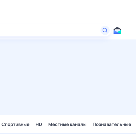
Спортивные
HD
Местные каналы
Познавательные