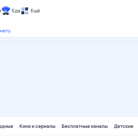
и
Еда
Ещё
Почта
рнету
ия и отдых
Поиск
Погода
ТВ-программа
и и тренды
 ситуации
 вместе
Помощь
одные
Кино и сериалы
Бесплатные каналы
Детские