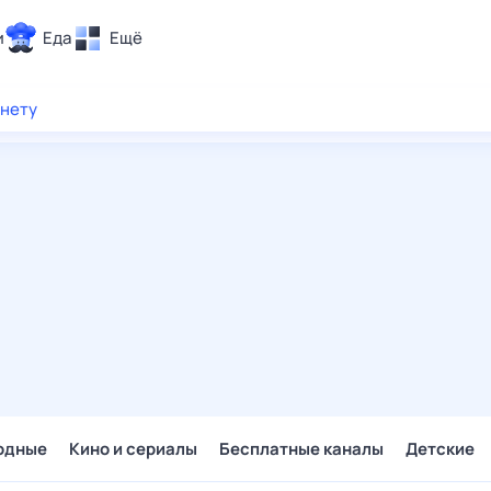
и
Еда
Ещё
Почта
рнету
ия и отдых
Поиск
Погода
ТВ-программа
и и тренды
 ситуации
 вместе
Помощь
одные
Кино и сериалы
Бесплатные каналы
Детские