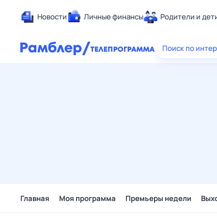
Новости
Личные финансы
Родители и дет
Здоровье
Поиск по инте
Развлечен
Дом и уют
Спорт
Карьера
Авто
Технологи
Жизненные
Сберегаем
Гороскопы
Главная
Моя программа
Премьеры недели
Вых