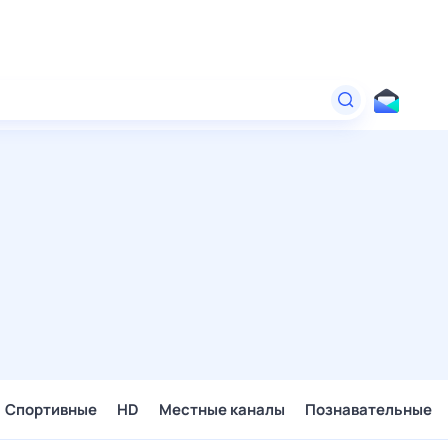
Спортивные
HD
Местные каналы
Познавательные