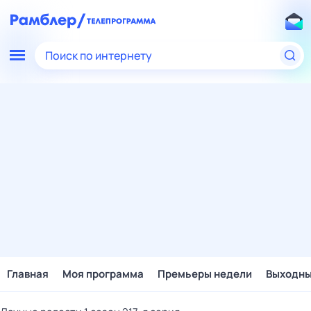
Поиск по интернету
Главная
Моя программа
Премьеры недели
Выходн