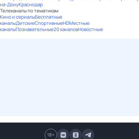
на-Дону
Краснодар
Телеканалы по тематикам:
Кино и сериалы
Бесплатные
каналы
Детские
Спортивные
HD
Местные
каналы
Познавательные
20 каналов
Новостные
18
+