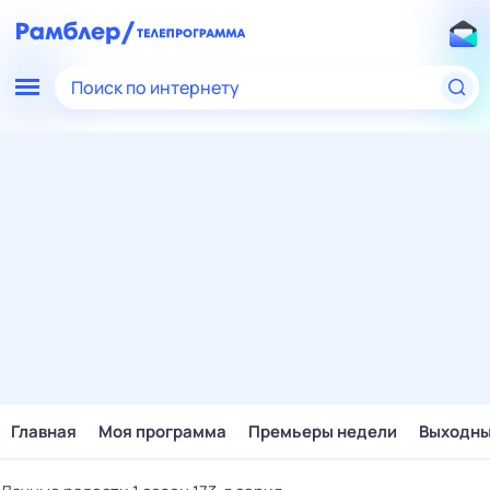
Поиск по интернету
Главная
Моя программа
Премьеры недели
Выходн