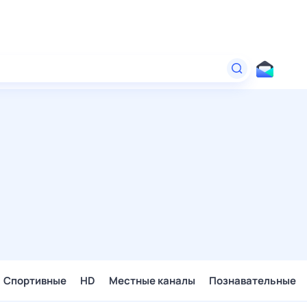
Спортивные
HD
Местные каналы
Познавательные