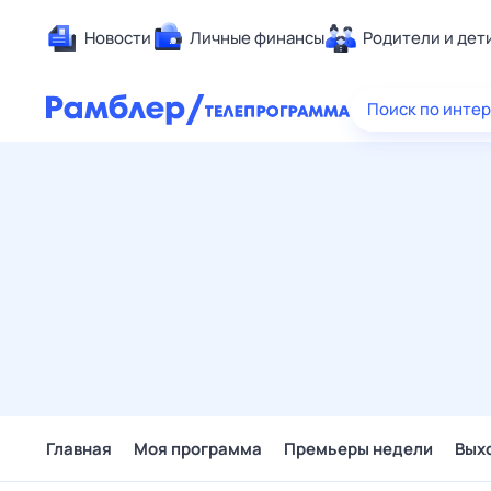
Новости
Личные финансы
Родители и дет
Здоровье
Поиск по инте
Развлечен
Дом и уют
Спорт
Карьера
Авто
Технологи
Жизненные
Сберегаем
Гороскопы
Главная
Моя программа
Премьеры недели
Вых