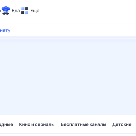
и
Еда
Ещё
Почта
рнету
ия и отдых
Поиск
Погода
ТВ-программа
и и тренды
 ситуации
 вместе
Помощь
одные
Кино и сериалы
Бесплатные каналы
Детские