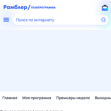
Поиск по интернету
Главная
Моя программа
Премьеры недели
Выходн