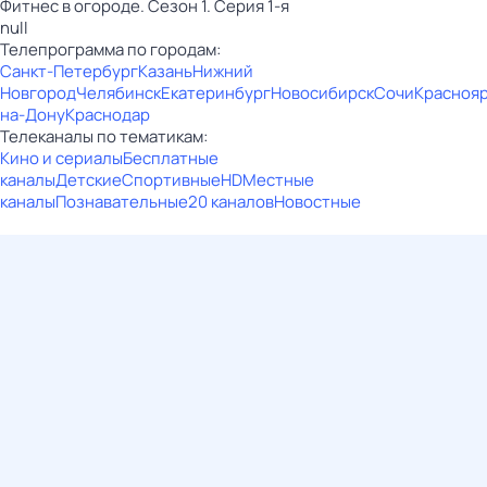
Фитнес в огороде. Сезон 1. Серия 1-я
null
Телепрограмма по городам:
Санкт-Петербург
Казань
Нижний
Новгород
Челябинск
Екатеринбург
Новосибирск
Сочи
Красноя
на-Дону
Краснодар
Телеканалы по тематикам:
Кино и сериалы
Бесплатные
каналы
Детские
Спортивные
HD
Местные
каналы
Познавательные
20 каналов
Новостные