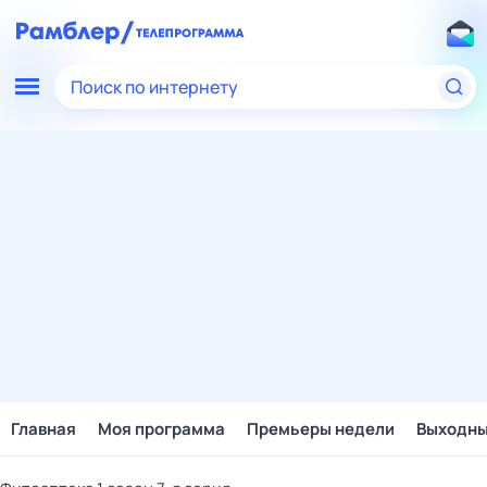
Поиск по интернету
Главная
Моя программа
Премьеры недели
Выходн