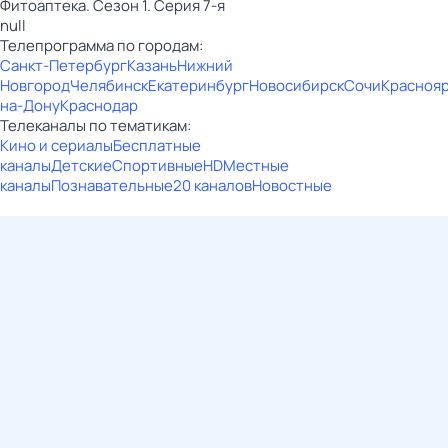
Фитоаптека. Сезон 1. Серия 7-я
null
Телепрограмма по городам:
Санкт-Петербург
Казань
Нижний
Новгород
Челябинск
Екатеринбург
Новосибирск
Сочи
Красноя
на-Дону
Краснодар
Телеканалы по тематикам:
Кино и сериалы
Бесплатные
каналы
Детские
Спортивные
HD
Местные
каналы
Познавательные
20 каналов
Новостные